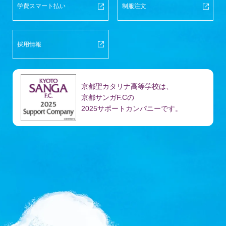
学費スマート払い
制服注文
採用情報
京都聖カタリナ高等学校は、
京都サンガF.Cの
2025サポートカンパニーです。