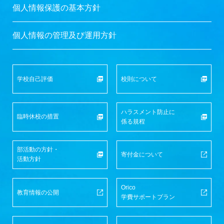
個人情報保護の基本方針
個人情報の管理及び運用方針
学校自己評価
校則について
ハラスメント防止に
臨時休校の措置
係る規程
部活動の方針・
寄付金について
活動方針
Orico
教育情報の公開
学費サポートプラン