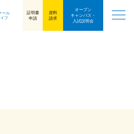
オープン
証明書
資料
クール
キャンパス・
ライフ
申請
請求
入試説明会