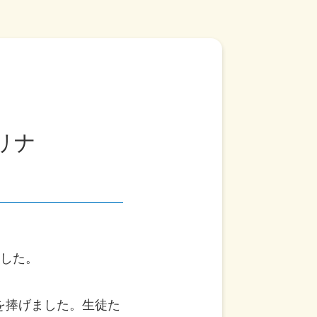
タリナ
ました。
を捧げました。生徒た