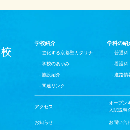
学校紹介
学科の紹
- 進化する京都聖カタリナ
- 普通科
- 学校のあゆみ
- 看護科
- 施設紹介
- 進路情
- 関連リンク
オープン
アクセス
入試説明
お知らせ
お問い合