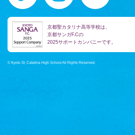
京都聖カタリナ高等学校は、
京都サンガF.Cの
2025サポートカンパニーです。
©︎ Kyoto St. Catalina High School All Rights Reserved.