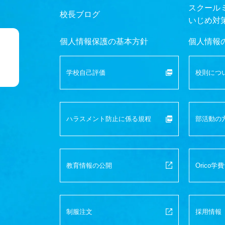
スクール
校長ブログ
いじめ対
個人情報保護の基本方針
個人情報
学校自己評価
校則につ
ハラスメント防止に
係る規程
部活動の
教育情報の公開
Orico
学費
制服注文
採用情報