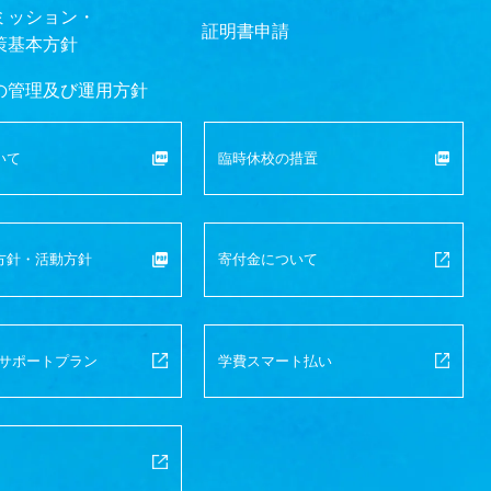
ミッション・
証明書申請
策基本方針
の管理及び運用方針
いて
臨時休校の措置
方針・
活動方針
寄付金について
サポートプラン
学費スマート払い