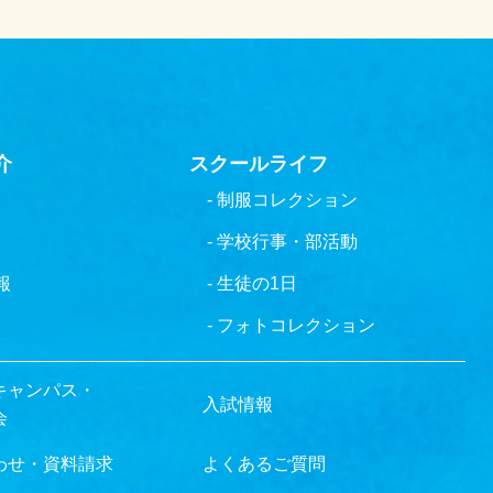
介
スクールライフ
- 制服コレクション
- 学校行事・部活動
報
- 生徒の1日
- フォトコレクション
キャンパス・
入試情報
会
わせ・資料請求
よくあるご質問